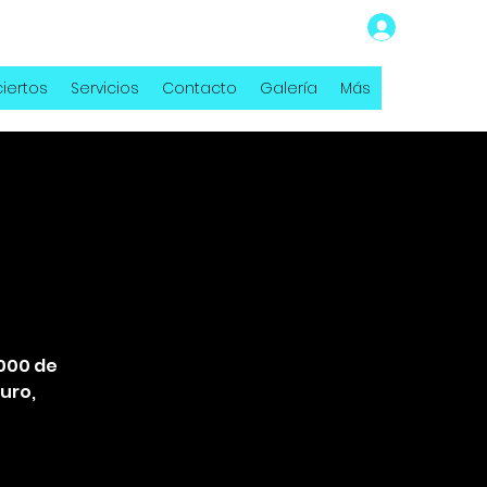
iertos
Servicios
Contacto
Galería
Más
2000 de
uro,