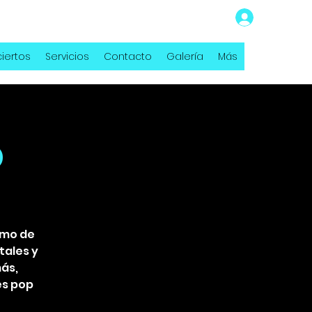
iertos
Servicios
Contacto
Galería
Más
o
smo de
tales y
más,
es pop