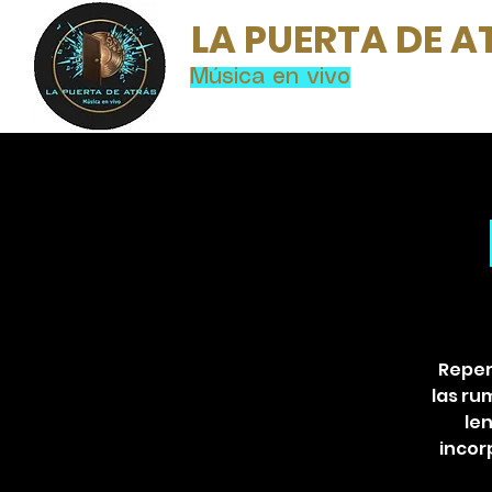
LA PUERTA DE A
Música en vivo
Reper
las ru
len
incor