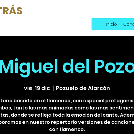
TRÁS
Inicio
Conc
Miguel del Poz
vie, 19 dic
  |  
Pozuelo de Alarcón
torio basado en el flamenco, con especial protagoni
mbas, tanto las más animadas como las más sentimen
tas, donde se refleja toda la emoción del cante. Ade
poramos en nuestro repertorio versiones de cancion
con flamenco.