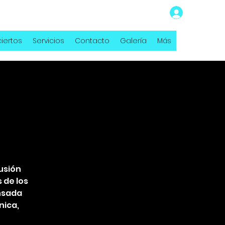
iertos
Servicios
Contacto
Galería
Más
usión
 de los
nsada
nica,