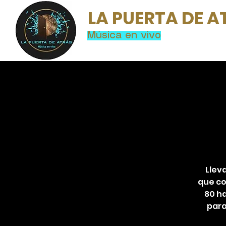
LA PUERTA DE A
Música en vivo
Llev
que co
80 h
para